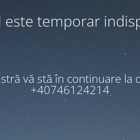
l este temporar indis
tră vă stă în continuare la d
+40746124214