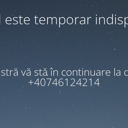
l este temporar indis
tră vă stă în continuare la d
+40746124214